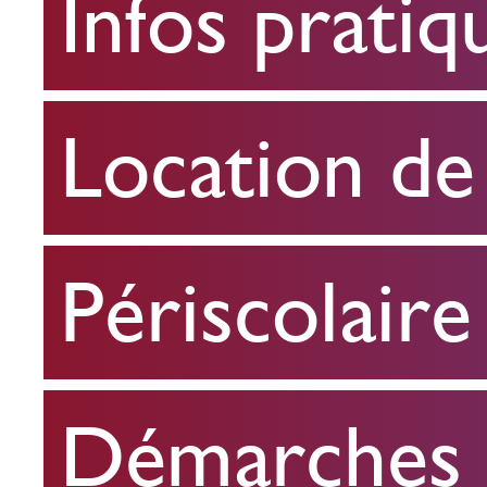
Infos pratiq
pratiques
Location
Location de 
de
salle
Périscolaire
Périscolaire
Démarches e
Démarches