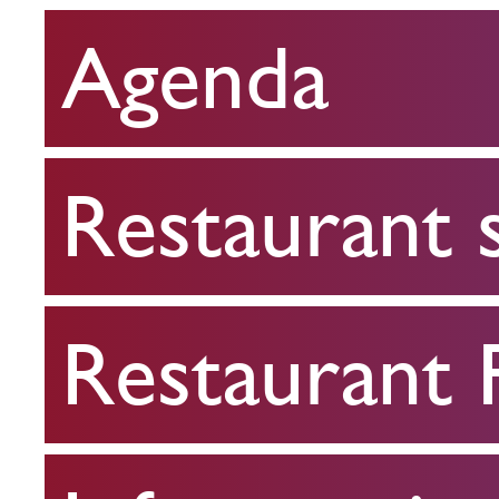
Agenda
Restaurant
scolaire
Restaurant 
Restaurant
FPA
Restaurant
Infos