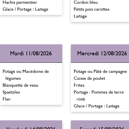
Hachis parmentier
Cordon bleu
Glace / Portage : Laitage
Petits pois carottes
Laitage
Mardi 11/08/2026
Mercredi 12/08/2026
Potage ou Macédoine de
Potage ou Pâté de campagne
légumes
Cuisse de poulet
Blanquette de veau
Frites
Spaëtzles
Portage : Pommes de terre
Flan
rösti
Glace / Portage : Laitage