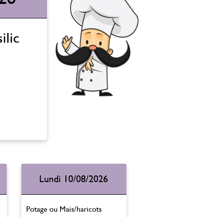
ilic
Lundi 10/08/2026
Potage ou Maïs/haricots