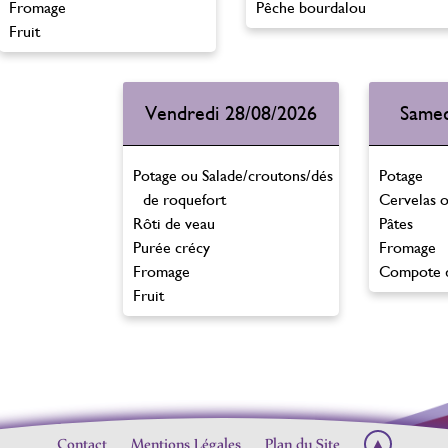
Fromage
Pêche bourdalou
Fruit
Vendredi 28/08/2026
Samed
Potage ou Salade/croutons/dés
Potage
de roquefort
Cervelas 
Rôti de veau
Pâtes
Purée crécy
Fromage
Fromage
Compote 
Fruit
Contact
Mentions Légales
Plan du Site
▲