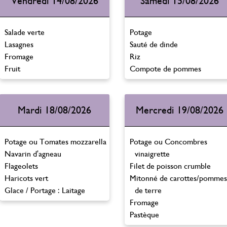
Vendredi 14/08/2026
Samedi 15/08/2026
Salade verte
Potage
Lasagnes
Sauté de dinde
Fromage
Riz
Fruit
Compote de pommes
Mardi 18/08/2026
Mercredi 19/08/2026
Potage ou Tomates mozzarella
Potage ou Concombres
Navarin d'agneau
vinaigrette
Flageolets
Filet de poisson crumble
Haricots vert
Mitonné de carottes/pommes
Glace / Portage : Laitage
de terre
Fromage
Pastèque