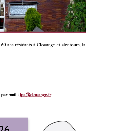
0 ans résidants à Clouange et alentours, la
 par mail :
fpa@clouange.fr
026