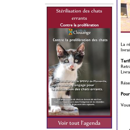
lisation des chats
Stérilisation des chats
St
errants
errants
re la prolifération
Contre la prolifération
C
1 Juillet 2021 au 31
Du 01 Juillet 2021 au 31
Décembre 2026
Décembre 2026
La r
livra
Tarif
Retra
Livra
Réser
Pour
Vous
Voir tout l'agenda