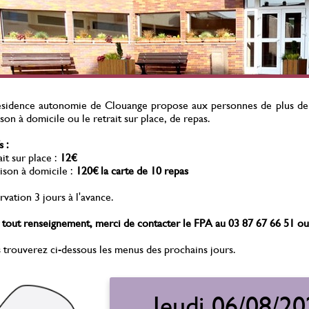
érilisation des chats
Stérilisation des chats
errants
errants
ontre la prolifération
Contre la prolifération
Du 01 Juillet 2021 au 31
Du 01 Juillet 2021 au 31
Décembre 2026
Décembre 2026
ésidence autonomie de Clouange propose aux personnes de plus de 6
ison à domicile ou le retrait sur place, de repas.
s :
it sur place :
12€
ison à domicile :
120€ la carte de 10 repas
vation 3 jours à l'avance.
 tout renseignement, merci de contacter le FPA au 03 87 67 66 51 ou
 trouverez ci-dessous les menus des prochains jours.
Jeudi 06/08/2