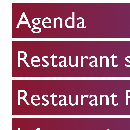
Agenda
Restaurant
scolaire
Restaurant 
Restaurant
FPA
Restaurant
Infos