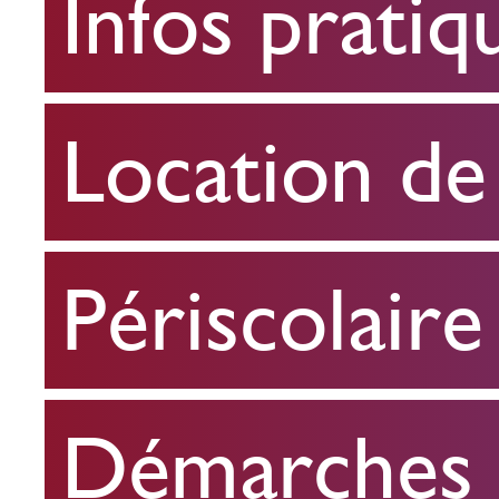
Infos pratiq
pratiques
Location
Location de 
de
salle
Périscolaire
Périscolaire
Démarches e
Démarches