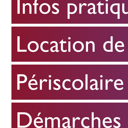
Infos pratiq
pratiques
Location
Location de 
de
salle
Périscolaire
Périscolaire
Démarches e
Démarches