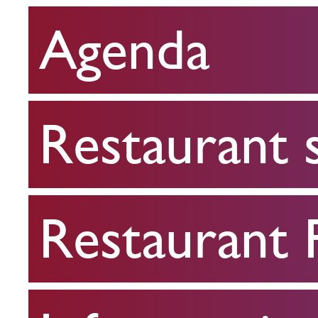
Agenda
Restaurant
scolaire
Restaurant 
Restaurant
FPA
Restaurant
Infos