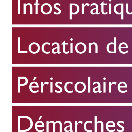
Infos pratiq
pratiques
Location
Location de 
de
salle
Périscolaire
Périscolaire
Démarches e
Démarches