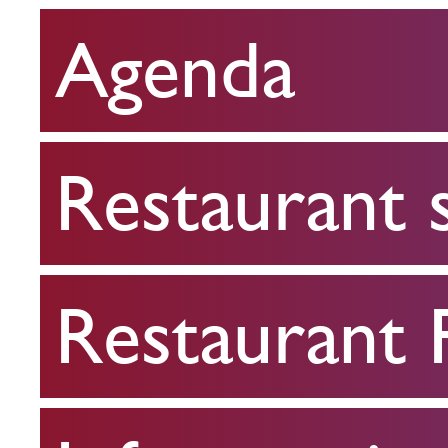
Agenda
Restaurant
scolaire
Restaurant 
Restaurant
FPA
Restaurant
Infos